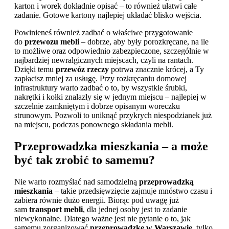
karton i worek dokładnie opisać – to również ułatwi całe
zadanie. Gotowe kartony najlepiej układać blisko wejścia.
Powinieneś również zadbać o właściwe przygotowanie
do
przewozu mebli
– dobrze, aby były porozkręcane, na ile
to możliwe oraz odpowiednio zabezpieczone, szczególnie w
najbardziej newralgicznych miejscach, czyli na rantach.
Dzięki temu
przewóz rzeczy
potrwa znacznie krócej, a Ty
zapłacisz mniej za usługę. Przy rozkręcaniu domowej
infrastruktury warto zadbać o to, by wszystkie śrubki,
nakrętki i kołki znalazły się w jednym miejscu – najlepiej w
szczelnie zamkniętym i dobrze opisanym woreczku
strunowym. Pozwoli to uniknąć przykrych niespodzianek już
na miejscu, podczas ponownego składania mebli.
Przeprowadzka mieszkania – a może
być tak zrobić to samemu?
Nie warto rozmyślać nad samodzielną
przeprowadzką
mieszkania
– takie przedsięwzięcie zajmuje mnóstwo czasu i
zabiera równie dużo energii. Biorąc pod uwagę już
sam
transport mebli
, dla jednej osoby jest to zadanie
niewykonalne. Dlatego ważne jest nie pytanie o to, jak
samemu zorganizować
przeprowadzkę w Warszawie
, tylko