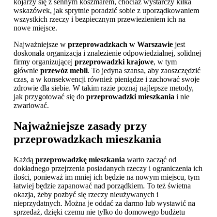
kojarzy się z sennym koszmarem, chociaż wystarczy kilka
wskazówek, jak sprytnie poradzić sobie z uporządkowaniem
wszystkich rzeczy i bezpiecznym przewiezieniem ich na
nowe miejsce.
Najważniejsze w
przeprowadzkach w Warszawie
jest
doskonała organizacja i znalezienie odpowiedzialnej, solidnej
firmy organizującej
przeprowadzki krajowe
, w tym
głównie
przewóz mebli
. To jedyna szansa, aby zaoszczędzić
czas, a w konsekwencji również pieniądze i zachować swoje
zdrowie dla siebie. W takim razie poznaj najlepsze metody,
jak przygotować się do
przeprowadzki mieszkania
i nie
zwariować.
Najważniejsze zasady przy
przeprowadzkach mieszkania
Każdą
przeprowadzkę mieszkania
warto zacząć od
dokładnego przejrzenia posiadanych rzeczy i ograniczenia ich
ilości, ponieważ im mniej ich będzie na nowym miejscu, tym
łatwiej będzie zapanować nad porządkiem. To też świetna
okazja, żeby pozbyć się rzeczy nieużywanych i
nieprzydatnych. Można je oddać za darmo lub wystawić na
sprzedaż, dzięki czemu nie tylko do domowego budżetu