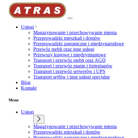
Przejdź
do
treści
Usługi
Magazynowanie i przechowywanie mienia
Przeprowadzki mieszkań i domów
Przeprowadzki zagraniczne i międzynarodowe
Przewóz mebli oraz inne usługi
Przewozy krajowe i międzymiastowe
Transport i przewóz mebli oraz AGD
Transport i przewóz pianin i fortepianów
Transport i przewóz serwerów i UPS
Transport sejfów i inne usługi specjalne
Blog
Kontakt
Menu
Usługi
Magazynowanie i przechowywanie mienia
Przeprowadzki mieszkań i domów
Przeprowadzki zagraniczne i międzynarodowe