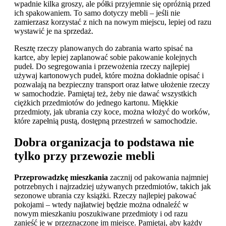
wpadnie kilka groszy, ale półki przyjemnie się opróżnią przed
ich spakowaniem. To samo dotyczy mebli – jeśli nie
zamierzasz korzystać z nich na nowym miejscu, lepiej od razu
wystawić je na sprzedaż.
Resztę rzeczy planowanych do zabrania warto spisać na
kartce, aby lepiej zaplanować sobie pakowanie kolejnych
pudeł. Do segregowania i przewożenia rzeczy najlepiej
używaj kartonowych pudeł, które można dokładnie opisać i
pozwalają na bezpieczny transport oraz łatwe ułożenie rzeczy
w samochodzie. Pamiętaj też, żeby nie dawać wszystkich
ciężkich przedmiotów do jednego kartonu. Miękkie
przedmioty, jak ubrania czy koce, można włożyć do worków,
które zapełnią pustą, dostępną przestrzeń w samochodzie.
Dobra organizacja to podstawa nie
tylko przy przewozie mebli
Przeprowadzkę mieszkania
zacznij od pakowania najmniej
potrzebnych i najrzadziej używanych przedmiotów, takich jak
sezonowe ubrania czy książki. Rzeczy najlepiej pakować
pokojami – wtedy najłatwiej będzie można odnaleźć w
nowym mieszkaniu poszukiwane przedmioty i od razu
zanieść je w przeznaczone im miejsce. Pamiętaj, aby każdy