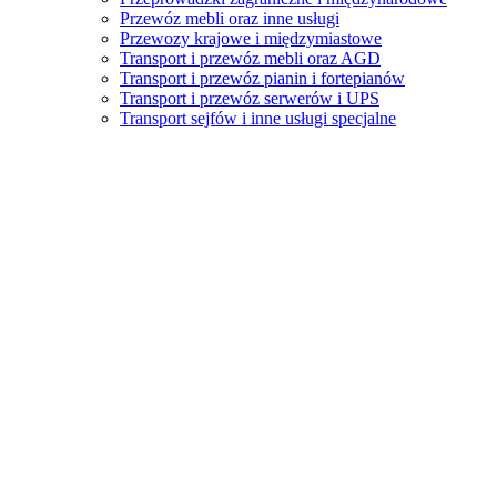
Przewóz mebli oraz inne usługi
Przewozy krajowe i międzymiastowe
Transport i przewóz mebli oraz AGD
Transport i przewóz pianin i fortepianów
Transport i przewóz serwerów i UPS
Transport sejfów i inne usługi specjalne