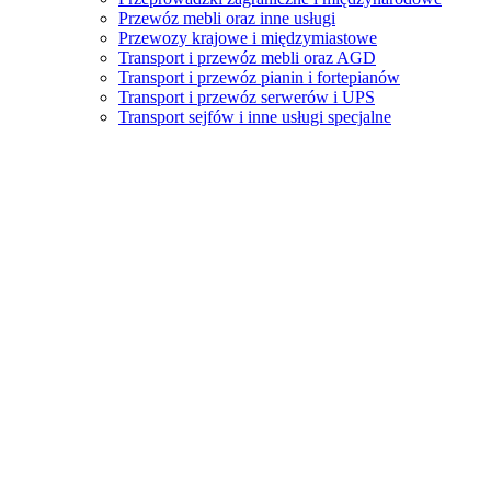
Przewóz mebli oraz inne usługi
Przewozy krajowe i międzymiastowe
Transport i przewóz mebli oraz AGD
Transport i przewóz pianin i fortepianów
Transport i przewóz serwerów i UPS
Transport sejfów i inne usługi specjalne