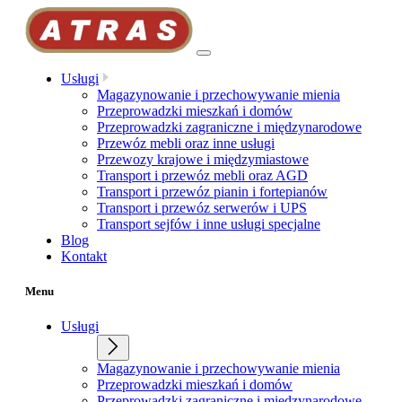
Przejdź
do
treści
Usługi
Magazynowanie i przechowywanie mienia
Przeprowadzki mieszkań i domów
Przeprowadzki zagraniczne i międzynarodowe
Przewóz mebli oraz inne usługi
Przewozy krajowe i międzymiastowe
Transport i przewóz mebli oraz AGD
Transport i przewóz pianin i fortepianów
Transport i przewóz serwerów i UPS
Transport sejfów i inne usługi specjalne
Blog
Kontakt
Menu
Usługi
Magazynowanie i przechowywanie mienia
Przeprowadzki mieszkań i domów
Przeprowadzki zagraniczne i międzynarodowe