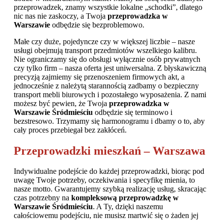
przeprowadzek, znamy wszystkie lokalne „schodki”, dlatego
nic nas nie zaskoczy, a Twoja
przeprowadzka w
Warszawie
odbędzie się bezproblemowo.
Małe czy duże, pojedyncze czy w większej liczbie – nasze
usługi obejmują transport przedmiotów wszelkiego kalibru.
Nie ograniczamy się do obsługi wyłącznie osób prywatnych
czy tylko firm – nasza oferta jest uniwersalna. Z błyskawiczną
precyzją zajmiemy się przenoszeniem firmowych akt, a
jednocześnie z należytą starannością zadbamy o bezpieczny
transport mebli biurowych i pozostałego wyposażenia. Z nami
możesz być pewien, że Twoja
przeprowadzka w
Warszawie Śródmieściu
odbędzie się terminowo i
bezstresowo. Trzymamy się harmonogramu i dbamy o to, aby
cały proces przebiegał bez zakłóceń.
Przeprowadzki mieszkań – Warszawa
Indywidualne podejście do każdej przeprowadzki, biorąc pod
uwagę Twoje potrzeby, oczekiwania i specyfikę mienia, to
nasze motto. Gwarantujemy szybką realizację usług, skracając
czas potrzebny na
kompleksową przeprowadzkę w
Warszawie Śródmieściu
. A Ty, dzięki naszemu
całościowemu podejściu, nie musisz martwić się o żaden jej