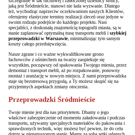
szczególnie w tak ruchliwej i zatłoczonej dzielnicy stolicy,
jaką jest Śródmieście, stanowi nie lada wyzwanie. Dlatego
też, wychodząc naprzeciw oczekiwaniom naszych Klientów,
oferujemy elastyczne terminy realizacji zleceń oraz jedyne w
swoim rodzaju podejście do każdego projektu. Nasi
specjaliści, z doskonałą znajomością topografii miasta, są w
stanie zaplanować optymalną trasę transportu mebli i
szybkiej
przeprowadzki w Warszawie
, minimalizując tym samym
koszty całego przedsięwzięcia.
Nasze zgrane i co ważne wykwalifikowane grono
fachowców z uśmiechem na twarzy zaopiekuje się
wszystkim, począwszy od spakowania Twojego mienia, przez
demontaż i transport mebli, aż po rozpakowanie, ponowny
montaż i aranżację w nowym miejscu. Z nami przeprowadzka
staje się bezstresową przygodą, a Ty możesz skupić się na
przyjemnych aspektach zmiany otoczenia.
Przeprowadzki Śródmieście
Twoje mienie jest dla nas priorytetem. Dbamy o jego
właściwe zabezpieczenie od momentu załadowania i podczas
transportu, używamy specjalnych materiałów do pakowania i
sprawdzonych technik, więc możesz być pewien, że do celu
dotrze w nienaruszonym stanie. Mamy za sobą setki udanych