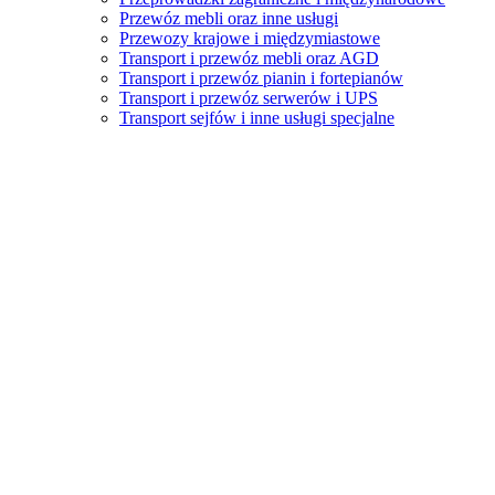
Przewóz mebli oraz inne usługi
Przewozy krajowe i międzymiastowe
Transport i przewóz mebli oraz AGD
Transport i przewóz pianin i fortepianów
Transport i przewóz serwerów i UPS
Transport sejfów i inne usługi specjalne