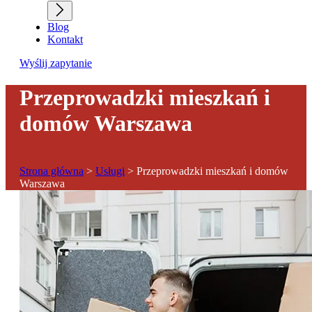
Blog
Kontakt
Wyślij zapytanie
Przeprowadzki mieszkań i
domów Warszawa
Strona główna
>
Usługi
>
Przeprowadzki mieszkań i domów
Warszawa