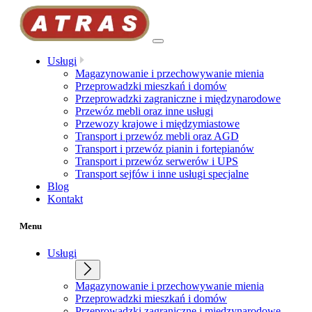
Przejdź
do
treści
Usługi
Magazynowanie i przechowywanie mienia
Przeprowadzki mieszkań i domów
Przeprowadzki zagraniczne i międzynarodowe
Przewóz mebli oraz inne usługi
Przewozy krajowe i międzymiastowe
Transport i przewóz mebli oraz AGD
Transport i przewóz pianin i fortepianów
Transport i przewóz serwerów i UPS
Transport sejfów i inne usługi specjalne
Blog
Kontakt
Menu
Usługi
Magazynowanie i przechowywanie mienia
Przeprowadzki mieszkań i domów
Przeprowadzki zagraniczne i międzynarodowe