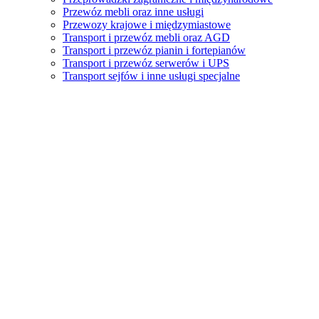
Przewóz mebli oraz inne usługi
Przewozy krajowe i międzymiastowe
Transport i przewóz mebli oraz AGD
Transport i przewóz pianin i fortepianów
Transport i przewóz serwerów i UPS
Transport sejfów i inne usługi specjalne