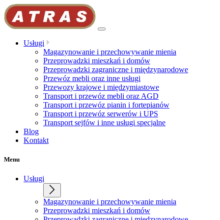
Przejdź
do
treści
Usługi
Magazynowanie i przechowywanie mienia
Przeprowadzki mieszkań i domów
Przeprowadzki zagraniczne i międzynarodowe
Przewóz mebli oraz inne usługi
Przewozy krajowe i międzymiastowe
Transport i przewóz mebli oraz AGD
Transport i przewóz pianin i fortepianów
Transport i przewóz serwerów i UPS
Transport sejfów i inne usługi specjalne
Blog
Kontakt
Menu
Usługi
Magazynowanie i przechowywanie mienia
Przeprowadzki mieszkań i domów
Przeprowadzki zagraniczne i międzynarodowe