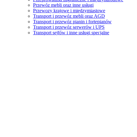
Przewóz mebli oraz inne usługi
Przewozy krajowe i międzymiastowe
Transport i przewóz mebli oraz AGD
Transport i przewóz pianin i fortepianów
Transport i przewóz serwerów i UPS
Transport sejfów i inne usługi specjalne