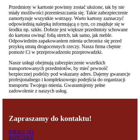
Przedmioty w kartonie powinny zostać ułożone, tak by nie
miały możliwości przemieszczania się. Takie zabezpieczenie
zamortyzuje wszystkie wstrząsy. Warto kartony zaznaczyć
odpowiednią nalepką informującą o tym, co znajduje się w
środku np. szkło. Dobrze jest większe przedmioty schowane
do kartonu owinąć folią stretch, tak samo, jak meble.
Odpowiednim zapakowaniem mienia uchronisz się przed
przykrą utratą drogocennych rzeczy. Nasza firma chętnie
pomoże Ci w przeprowadzeniu przeprowadzki.
Nasze usługi obejmują zabezpieczenie wszelkich
transportowanych przedmiotów, by mieć pewność
bezpiecznej podróży pod wskazany adres. Dajemy gwarancje
profesjonalnego i kompleksowego podejścia do organizacji
transportu Twojego mienia. Gwarantujemy pełne
zadowolenie z naszych usług.
Zapraszamy do kontaktu!
608 612 101
KONTAKT