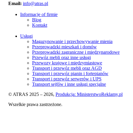
Email:
info@atras.pl
Informacje of firmie
Blog
Kontakt
Usługi
Magazynowanie i przechowywanie mienia
Przeprowadzki mieszkań i domów
Przeprowadzki zagraniczne i międzynarodowe
Przewóz mebli oraz inne usługi
Przewozy krajowe i międzymiastowe
Transport i przewóz mebli oraz AGD
Transport i przewóz pianin i fortepianów
Transport i przewóz serwerów i UPS
Transport sejfów i inne usługi specjalne
© ATRAS 2025 – 2026,
Produkcja: MinisterstwoReklamy.pl
Wszelkie prawa zastrzeżone.