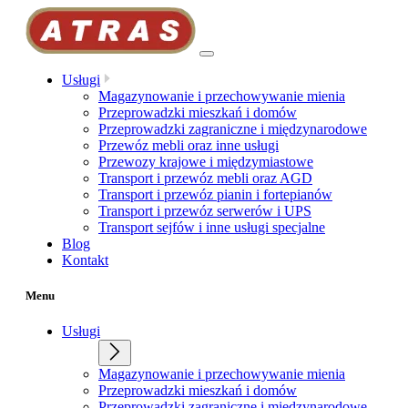
Przejdź
do
treści
Usługi
Magazynowanie i przechowywanie mienia
Przeprowadzki mieszkań i domów
Przeprowadzki zagraniczne i międzynarodowe
Przewóz mebli oraz inne usługi
Przewozy krajowe i międzymiastowe
Transport i przewóz mebli oraz AGD
Transport i przewóz pianin i fortepianów
Transport i przewóz serwerów i UPS
Transport sejfów i inne usługi specjalne
Blog
Kontakt
Menu
Usługi
Magazynowanie i przechowywanie mienia
Przeprowadzki mieszkań i domów
Przeprowadzki zagraniczne i międzynarodowe