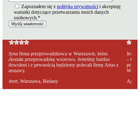
Zapoznałem się z
polityką prywatności
i akceptuję
warunki dotyczące przetwarzania moich danych
osobowych.*
Jeśli tak jak ja szukacie firmy oferującej tanią przeprowadzkę
Z fi
– to wybierzcie firmę Atras z Warszawy. Usługi
dłuż
z
przeprowadzkowe, które oferują są chyba najtańszymi w
Tran
Warszawie. Mogę tylko polecić.
miła
Agnieszka, Warszawa Praga
Mic